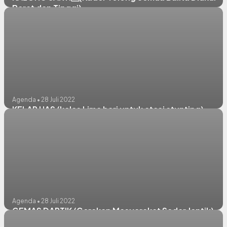
Berat dan Tinggi)
Agenda • 28 Juli 2022
KELAR UAS (kelas Lima hari untuk atasi stunting)
Agenda • 28 Juli 2022
GEMAS DARTIK (Gerakan Masyarakat Sadar Jentik)