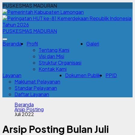
PUSKESMAS MADURAN
PUSKESMAS MADURAN
Beranda
Profil
Galeri
Tentang Kami
Visi dan Misi
Struktur Organisasi
Kontak Kami
Layanan
Dokumen Publik
PPID
Maklumat Pelayanan
Standar Pelayanan
Daftar Layanan
Beranda
Arsip Posting
Juli 2022
Arsip Posting Bulan Juli