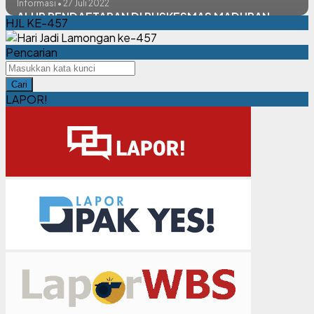
Informasi • 27 Juli 2022
ALUR PENDAFTARAN DI PUSKESMAS MADURAN
HJL KE-457
Pencarian
Cari
LAPOR!